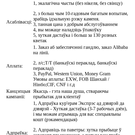
1, экалагічна чысты (без нікеля, без свінцу)
2, з больш чым 10-гадовым багатым вопытам,
зрабіць ідэальную рэзку каменя.
Асаблівасці:
3, танная цана з добрым абслугоўваннем
4, вы можаце наладзіць ўпакоўку
5, хуткая дастаўка і больш за 130 розных
кветак
1. Заказ аб забеспячэнні гандлю, заказ Alibaba
на лініі.
2, л/с;T/T (банкаўскі пераклад, банкаўскі
Аплата:
пераклад)
3, PayPal, Western Union, Money Gram
Умовы аплаты: EXW, FOB Шанхай /
Нінбо;CIF, CNF і г.д
Канцэпцыя
Якасць - гэта наша душа, ствараючы
кампаніі:
прыбытак для кліентаў
1, Адпраўка кур'ерам Экспрэс ад дзвярэй да
дзвярэй - Хуткая дастаўка (3-7 рабочых дзён),
і мы можам атрымаць для вас спецыяльны
кошт (рэкамендацыя)
2, Адправіць па паветры: хутка прыбыце ў
Адпраўка: