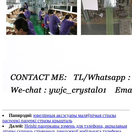
Папярэдні:
ювелірныя аксэсуары маляўнічыя стразы
распоркі пацеркі стразы крышталь
Далей:
Heishi пацеркавы рэмень для тэлефона, акрылавыя
літары супраць страчаных ланцужкоў мабільнага тэлефона