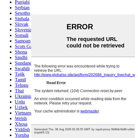
Punjabi
Serbian
Sesotho
Sinhala
Slovak
Slovenian
Somali
Samoan
Scots Gaelic
Shona
Sindhi
Sundanese
Swahili
Tajik
Tamil
Telugu
Thai
Ukrainian
Urdu
Uzbek
Vietnamese
Welsh
Xhosa
Yiddish
Yoruba