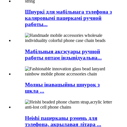
Шнуркі для мабільнага тэлефона з
каляровымі пацеркамі ручной
работы...
Мабільныя аксэсуары ручной
работы оптам індывідуальна...
Модны інавацыйны шнурок з
шкла ...
Heishi пацеркавы рэмень для
тэлефона, акрылавая літара ...