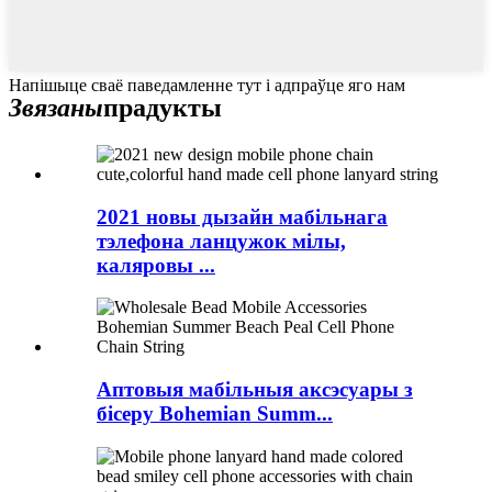
Напішыце сваё паведамленне тут і адпраўце яго нам
Звязаны
прадукты
2021 новы дызайн мабільнага
тэлефона ланцужок мілы,
каляровы ...
Аптовыя мабільныя аксэсуары з
бісеру Bohemian Summ...