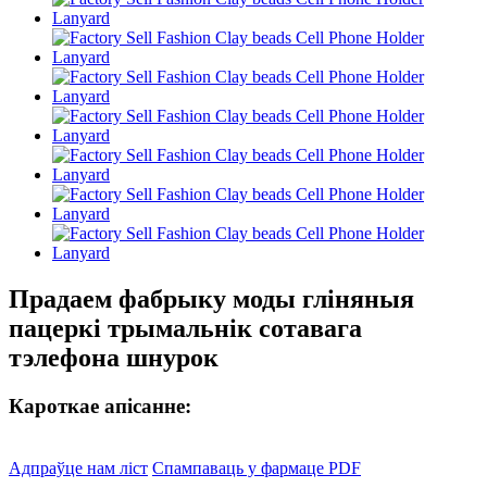
Прадаем фабрыку моды гліняныя
пацеркі трымальнік сотавага
тэлефона шнурок
Кароткае апісанне:
Адпраўце нам ліст
Спампаваць у фармаце PDF