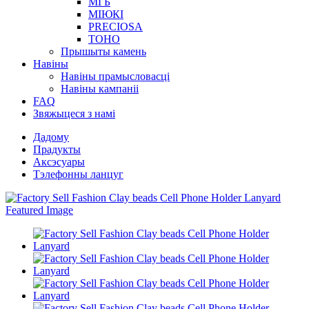
МГБ
МІЮКІ
PRECIOSA
TOHO
Прышыты камень
Навіны
Навіны прамысловасці
Навіны кампаніі
FAQ
Звяжыцеся з намі
Дадому
Прадукты
Аксэсуары
Тэлефонны ланцуг