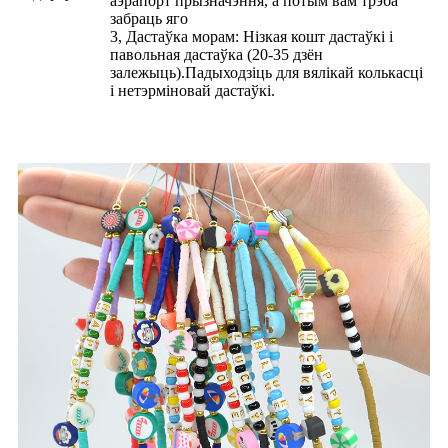
аэрапорт прызначэння, а потым вам трэба
забраць яго
3, Дастаўка морам: Нізкая кошт дастаўкі і
павольная дастаўка (20-35 дзён
залежыць).Падыходзіць для вялікай колькасці
і нетэрміновай дастаўкі.