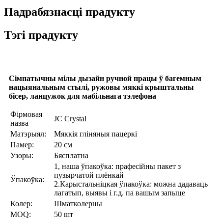
Падрабязнасці прадукту
Тэгі прадукту
Сімпатычны мілы дызайн ручной працы ў багемным
нацыянальным стылі, ружовы мяккі крыштальны
бісер, ланцужок для мабільнага тэлефона
Фірмовая
JC Crystal
назва
Матэрыял:
Мяккія гліняныя пацеркі
Памер:
20 см
Узоры:
Бясплатна
1, наша ўпакоўка: прафесійны пакет з
пузырчатой ​​плёнкай
Ўпакоўка:
2.Карыстальніцкая ўпакоўка: можна дадаваць
лагатып, выявы і г.д. па вашым запыце
Колер:
Шматколерны
MOQ:
50 шт