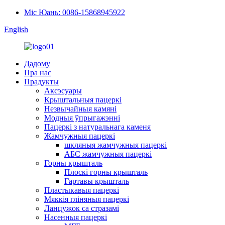
Міс Юань: 0086-15868945922
English
Дадому
Пра нас
Прадукты
Аксэсуары
Крыштальныя пацеркі
Незвычайныя камяні
Модныя ўпрыгажэнні
Пацеркі з натуральнага каменя
Жамчужныя пацеркі
шкляныя жамчужныя пацеркі
АБС жамчужныя пацеркі
Горны крышталь
Плоскі горны крышталь
Гартавы крышталь
Пластыкавыя пацеркі
Мяккія гліняныя пацеркі
Ланцужок са стразамі
Насенныя пацеркі