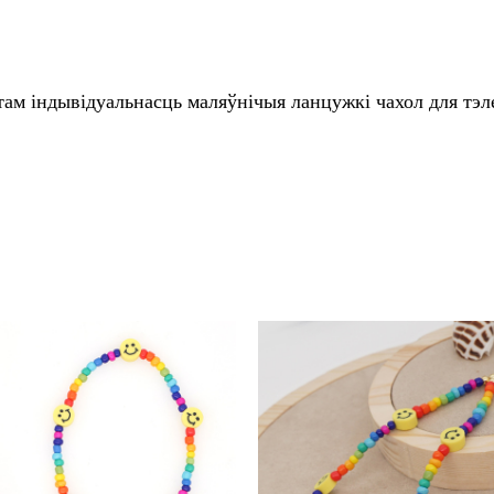
ам індывідуальнасць маляўнічыя ланцужкі чахол для тэ