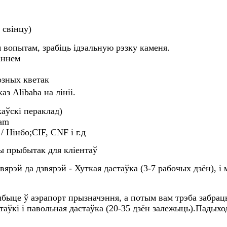
з свінцу)
 вопытам, зрабіць ідэальную рэзку каменя.
аннем
розных кветак
аз Alibaba на лініі.
каўскі пераклад)
ram
Нінбо;CIF, CNF і г.д
ы прыбытак для кліентаў
звярэй да дзвярэй - Хуткая дастаўка (3-7 рабочых дзён),
ыбыце ў аэрапорт прызначэння, а потым вам трэба забрац
таўкі і павольная дастаўка (20-35 дзён залежыць).Падыход