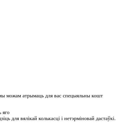
 і мы можам атрымаць для вас спецыяльны кошт
ь яго
зіць для вялікай колькасці і нетэрміновай дастаўкі.