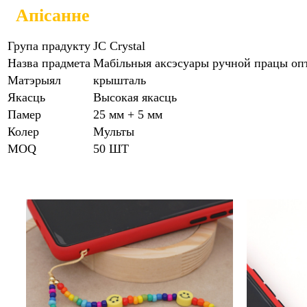
Апісанне
Група прадукту
JC Crystal
Назва прадмета
Мабільныя аксэсуары ручной працы опт
Матэрыял
крышталь
Якасць
Высокая якасць
Памер
25 мм + 5 мм
Колер
Мульты
MOQ
50 ШТ