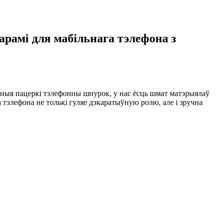
рамі для мабільнага тэлефона з
ныя пацеркі тэлефонны шнурок, у нас ёсць шмат матэрыялаў
а тэлефона не толькі гуляе дэкаратыўную ролю, але і зручна