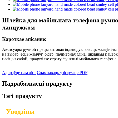
Шлейка для мабільнага тэлефона ручной
ланцужком
Кароткае апісанне:
Аксэсуары ручной працы аптовая індывідуальнасць маляўнічы 
на выбар, ёсць жэмчуг, бісер, палімерная гліна, шкляныя пацер
насіць з сабой, прадухіляе страту функцыі мабільнага тэлефона.
Адпраўце нам ліст
Спампаваць у фармаце PDF
Падрабязнасці прадукту
Тэгі прадукту
Уводзіны