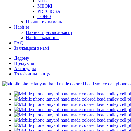
МГБ
МІЮКІ
PRECIOSA
TOHO
Прышыты камень
Навіны
Навіны прамысловасці
Навіны кампаніі
FAQ
Звяжыцеся з намі
Дадому
Прадукты
Аксэсуары
Тэлефонны ланцуг