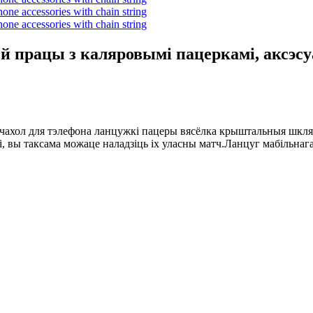
 працы з каляровымі пацеркамі, аксэсуа
чахол для тэлефона ланцужкі пацеры вясёлка крыштальныя шкля
кі, вы таксама можаце наладзіць іх уласны матч.Ланцуг мабільнаг