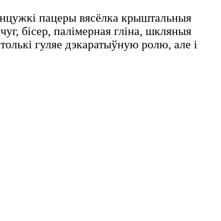
ланцужкі пацеры вясёлка крыштальныя
уг, бісер, палімерная гліна, шкляныя
толькі гуляе дэкаратыўную ролю, але і