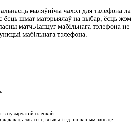
уальнасць маляўнічы чахол для тэлефона 
ёсць шмат матэрыялаў на выбар, ёсць жэмч
уласны матч.Ланцуг мабільнага тэлефона не 
функцыі мабільнага тэлефона.
ь
 з пузырчатой ​​плёнкай
 дадаваць лагатып, выявы і г.д. па вашым запыце