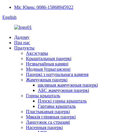
Міс Юань: 0086-15868945922
English
Дадому
Пра нас
Прадукты
Аксэсуары
Крыштальныя пацеркі
Незвычайныя камяні
Модныя ўпрыгажэнні
Пацеркі з натуральнага каменя
Жамчужныя пацеркі
шкляныя жамчужныя пацеркі
АБС жамчужныя пацеркі
Горны крышталь
Плоскі горны крышталь
Гартавы крышталь
Пластыкавыя пацеркі
Мяккія гліняныя пацеркі
Ланцужок са стразамі
Насенныя пацеркі