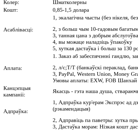
Колер:
Шматколерны
Кошт:
0,85-1,5 долара
1, экалагічна чысты (без нікеля, бе
2, з больш чым 10-гадовым багатым
Асаблівасці:
3, танная цана з добрым абслугоўв
4, вы можаце наладзіць ўпакоўку
5, хуткая дастаўка і больш за 130 
1. Заказ аб забеспячэнні гандлю, зак
2, л/с;T/T (банкаўскі пераклад, бан
Аплата:
3, PayPal, Western Union, Money G
Умовы аплаты: EXW, FOB Шанхай / 
Канцэпцыя
Якасць - гэта наша душа, ствараюч
кампаніі:
1, Адпраўка кур'ерам Экспрэс ад д
(рэкамендацыя)
Адпраўка:
2, Адправіць па паветры: хутка пр
3, Дастаўка морам: Нізкая кошт дас